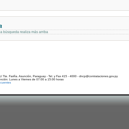
a
 la búsqueda realiza más arriba
c/ Tte. Fariña. Asunción, Paraguay - Tel. y Fax 415 - 4000 - dncp@contrataciones.gov.py
ención: Lunes a Viernes de 07:00 a 15:00 horas
ecuentes