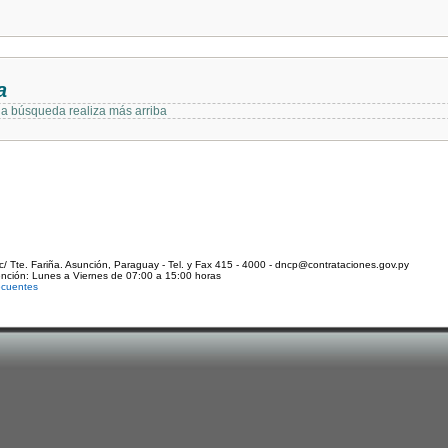
a
 la búsqueda realiza más arriba
c/ Tte. Fariña. Asunción, Paraguay - Tel. y Fax 415 - 4000 - dncp@contrataciones.gov.py
ención: Lunes a Viernes de 07:00 a 15:00 horas
ecuentes