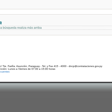
a
 la búsqueda realiza más arriba
c/ Tte. Fariña. Asunción, Paraguay - Tel. y Fax 415 - 4000 - dncp@contrataciones.gov.py
ención: Lunes a Viernes de 07:00 a 15:00 horas
ecuentes