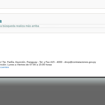
a
 la búsqueda realiza más arriba
c/ Tte. Fariña. Asunción, Paraguay - Tel. y Fax 415 - 4000 - dncp@contrataciones.gov.py
ención: Lunes a Viernes de 07:00 a 15:00 horas
ecuentes