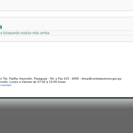
a
 la búsqueda realiza más arriba
c/ Tte. Fariña. Asunción, Paraguay - Tel. y Fax 415 - 4000 - dncp@contrataciones.gov.py
ención: Lunes a Viernes de 07:00 a 15:00 horas
ecuentes