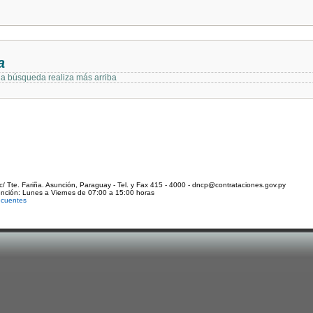
a
 la búsqueda realiza más arriba
c/ Tte. Fariña. Asunción, Paraguay - Tel. y Fax 415 - 4000 - dncp@contrataciones.gov.py
ención: Lunes a Viernes de 07:00 a 15:00 horas
ecuentes