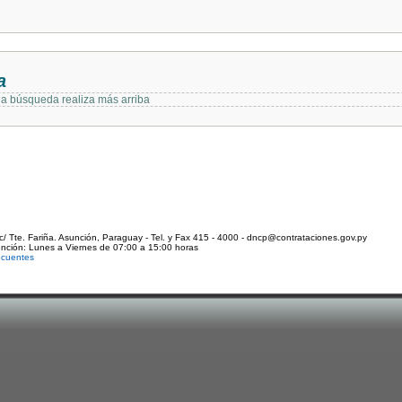
a
 la búsqueda realiza más arriba
c/ Tte. Fariña. Asunción, Paraguay - Tel. y Fax 415 - 4000 - dncp@contrataciones.gov.py
ención: Lunes a Viernes de 07:00 a 15:00 horas
ecuentes