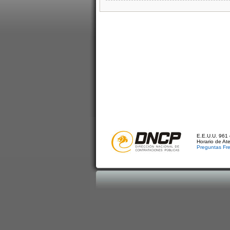
E.E.U.U. 961 
Horario de At
Preguntas Fr