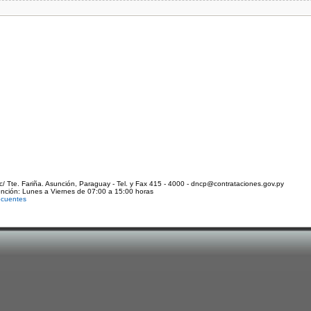
c/ Tte. Fariña. Asunción, Paraguay - Tel. y Fax 415 - 4000 - dncp@contrataciones.gov.py
ención: Lunes a Viernes de 07:00 a 15:00 horas
ecuentes