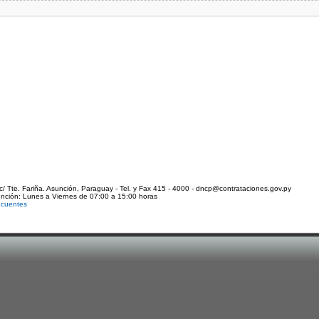
c/ Tte. Fariña. Asunción, Paraguay - Tel. y Fax 415 - 4000 - dncp@contrataciones.gov.py
ención: Lunes a Viernes de 07:00 a 15:00 horas
ecuentes