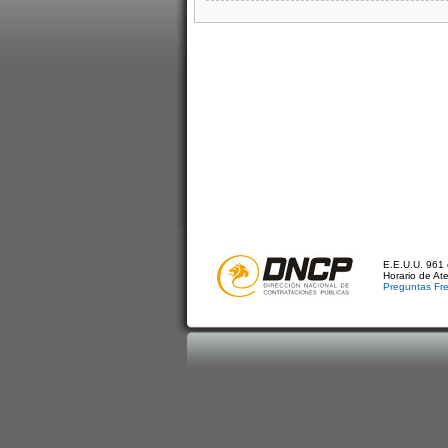
E.E.U.U. 961 
Horario de At
Preguntas Fr