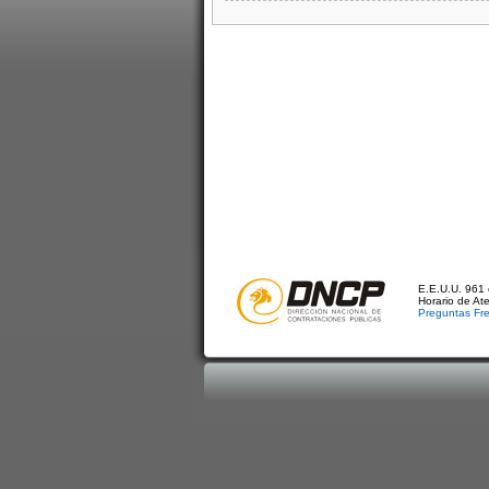
E.E.U.U. 961 
Horario de At
Preguntas Fr