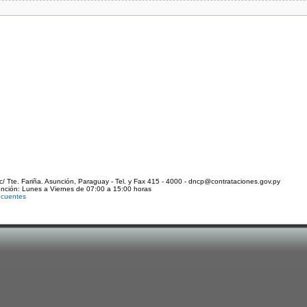
c/ Tte. Fariña. Asunción, Paraguay - Tel. y Fax 415 - 4000 - dncp@contrataciones.gov.py
ención: Lunes a Viernes de 07:00 a 15:00 horas
ecuentes