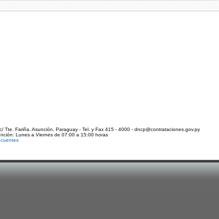
c/ Tte. Fariña. Asunción, Paraguay - Tel. y Fax 415 - 4000 - dncp@contrataciones.gov.py
ención: Lunes a Viernes de 07:00 a 15:00 horas
ecuentes