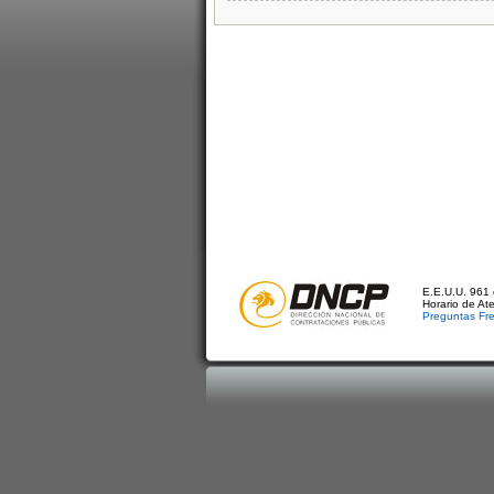
E.E.U.U. 961 
Horario de At
Preguntas Fr