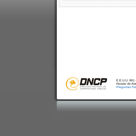
E.E.U.U. 961 
Horario de At
Preguntas Fr