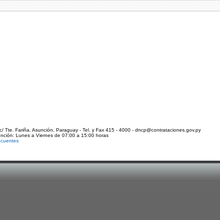
c/ Tte. Fariña. Asunción, Paraguay - Tel. y Fax 415 - 4000 - dncp@contrataciones.gov.py
ención: Lunes a Viernes de 07:00 a 15:00 horas
ecuentes