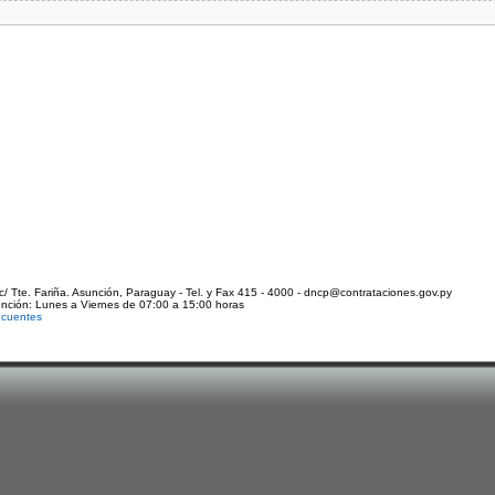
c/ Tte. Fariña. Asunción, Paraguay - Tel. y Fax 415 - 4000 - dncp@contrataciones.gov.py
ención: Lunes a Viernes de 07:00 a 15:00 horas
ecuentes