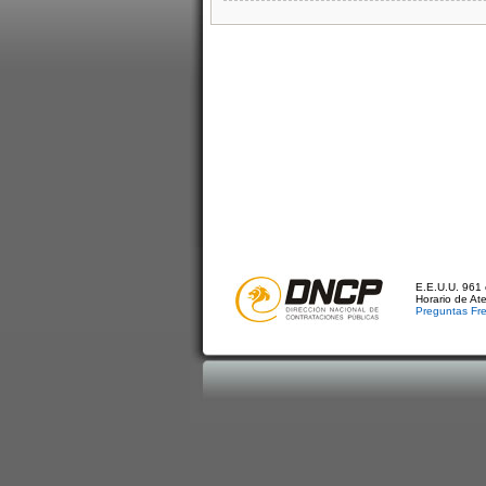
E.E.U.U. 961 
Horario de At
Preguntas Fr