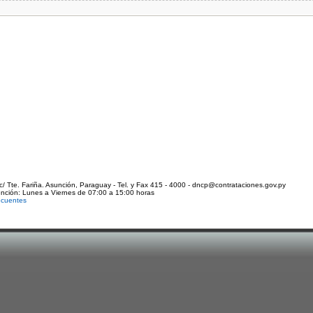
c/ Tte. Fariña. Asunción, Paraguay - Tel. y Fax 415 - 4000 - dncp@contrataciones.gov.py
ención: Lunes a Viernes de 07:00 a 15:00 horas
ecuentes