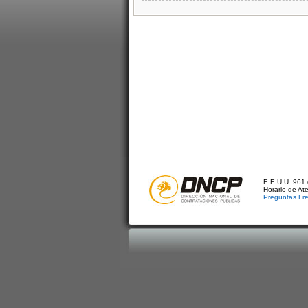
E.E.U.U. 961 
Horario de At
Preguntas Fr