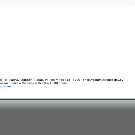
c/ Tte. Fariña. Asunción, Paraguay - Tel. y Fax 415 - 4000 - dncp@contrataciones.gov.py
ención: Lunes a Viernes de 07:00 a 15:00 horas
ecuentes