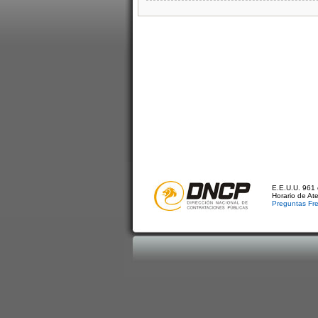
E.E.U.U. 961 
Horario de At
Preguntas Fr