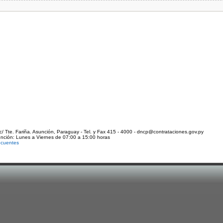
c/ Tte. Fariña. Asunción, Paraguay - Tel. y Fax 415 - 4000 - dncp@contrataciones.gov.py
ención: Lunes a Viernes de 07:00 a 15:00 horas
ecuentes