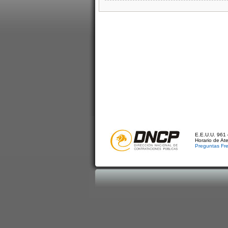
E.E.U.U. 961 
Horario de At
Preguntas Fr