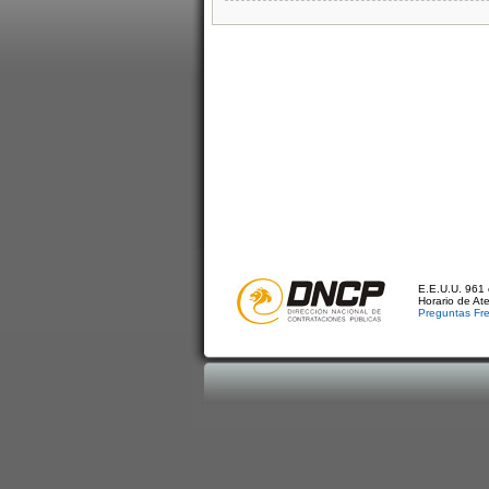
E.E.U.U. 961 
Horario de At
Preguntas Fr