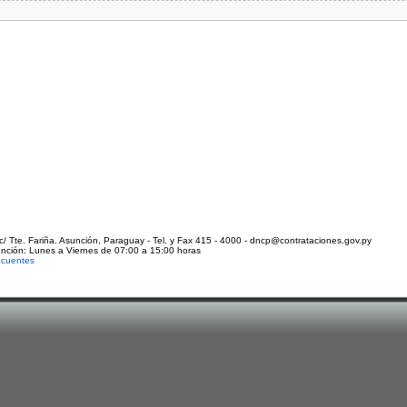
c/ Tte. Fariña. Asunción, Paraguay - Tel. y Fax 415 - 4000 - dncp@contrataciones.gov.py
ención: Lunes a Viernes de 07:00 a 15:00 horas
ecuentes