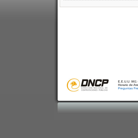
E.E.U.U. 961 
Horario de At
Preguntas Fr