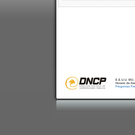
E.E.U.U. 961 
Horario de At
Preguntas Fr