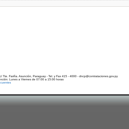
c/ Tte. Fariña. Asunción, Paraguay - Tel. y Fax 415 - 4000 - dncp@contrataciones.gov.py
ención: Lunes a Viernes de 07:00 a 15:00 horas
ecuentes