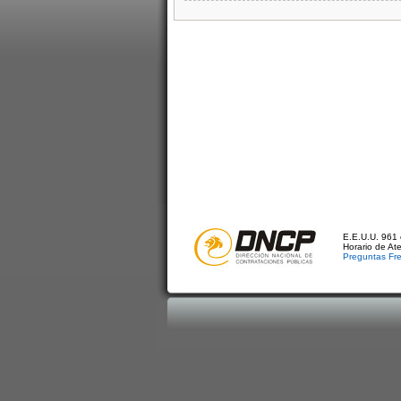
E.E.U.U. 961 
Horario de At
Preguntas Fr