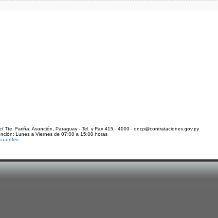
c/ Tte. Fariña. Asunción, Paraguay - Tel. y Fax 415 - 4000 - dncp@contrataciones.gov.py
ención: Lunes a Viernes de 07:00 a 15:00 horas
ecuentes