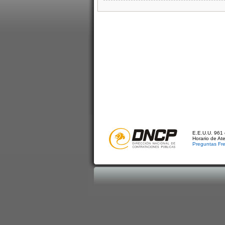
E.E.U.U. 961 
Horario de At
Preguntas Fr