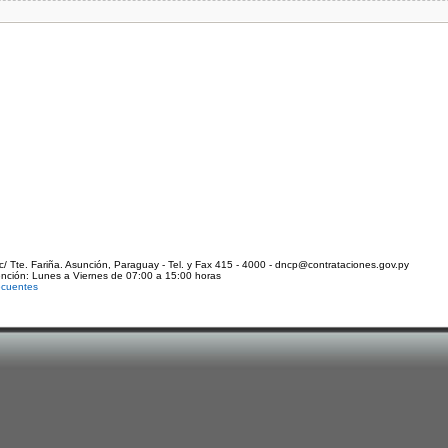
c/ Tte. Fariña. Asunción, Paraguay - Tel. y Fax 415 - 4000 - dncp@contrataciones.gov.py
ención: Lunes a Viernes de 07:00 a 15:00 horas
ecuentes