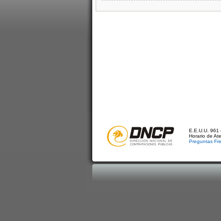
E.E.U.U. 961 
Horario de At
Preguntas Fr