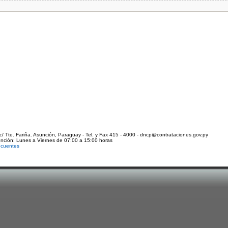
c/ Tte. Fariña. Asunción, Paraguay - Tel. y Fax 415 - 4000 - dncp@contrataciones.gov.py
ención: Lunes a Viernes de 07:00 a 15:00 horas
ecuentes