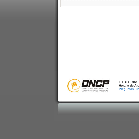
E.E.U.U. 961 
Horario de At
Preguntas Fr