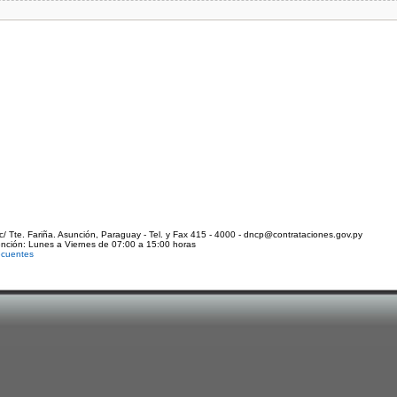
c/ Tte. Fariña. Asunción, Paraguay - Tel. y Fax 415 - 4000 - dncp@contrataciones.gov.py
ención: Lunes a Viernes de 07:00 a 15:00 horas
ecuentes