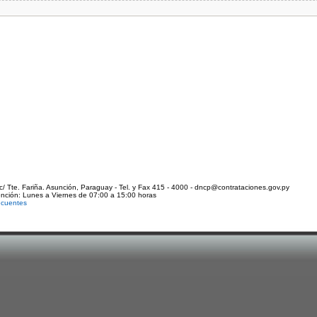
c/ Tte. Fariña. Asunción, Paraguay - Tel. y Fax 415 - 4000 - dncp@contrataciones.gov.py
ención: Lunes a Viernes de 07:00 a 15:00 horas
ecuentes