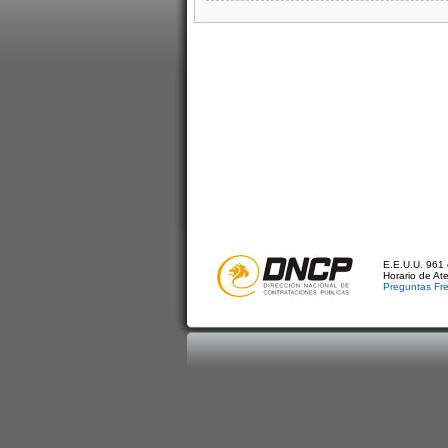
E.E.U.U. 961 
Horario de At
Preguntas Fr