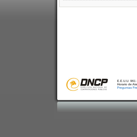
E.E.U.U. 961 
Horario de At
Preguntas Fr