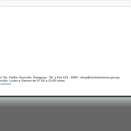
c/ Tte. Fariña. Asunción, Paraguay - Tel. y Fax 415 - 4000 - dncp@contrataciones.gov.py
ención: Lunes a Viernes de 07:00 a 15:00 horas
ecuentes