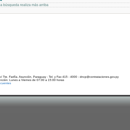
 la búsqueda realiza más arriba
c/ Tte. Fariña. Asunción, Paraguay - Tel. y Fax 415 - 4000 - dncp@contrataciones.gov.py
ención: Lunes a Viernes de 07:00 a 15:00 horas
ecuentes