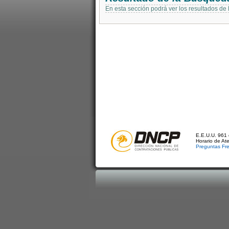
En esta sección podrá ver los resultados de
E.E.U.U. 961 
Horario de At
Preguntas Fr