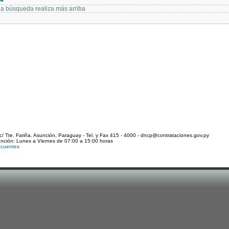
 la búsqueda realiza más arriba
c/ Tte. Fariña. Asunción, Paraguay - Tel. y Fax 415 - 4000 - dncp@contrataciones.gov.py
ención: Lunes a Viernes de 07:00 a 15:00 horas
ecuentes