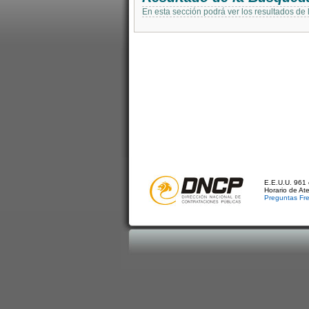
En esta sección podrá ver los resultados de
E.E.U.U. 961 
Horario de At
Preguntas Fr