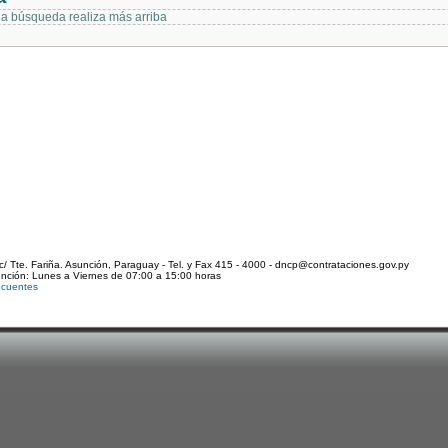
 la búsqueda realiza más arriba
c/ Tte. Fariña. Asunción, Paraguay - Tel. y Fax 415 - 4000 - dncp@contrataciones.gov.py
ención: Lunes a Viernes de 07:00 a 15:00 horas
ecuentes