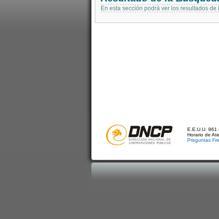
En esta sección podrá ver los resultados de
E.E.U.U. 961 
Horario de At
Preguntas Fr