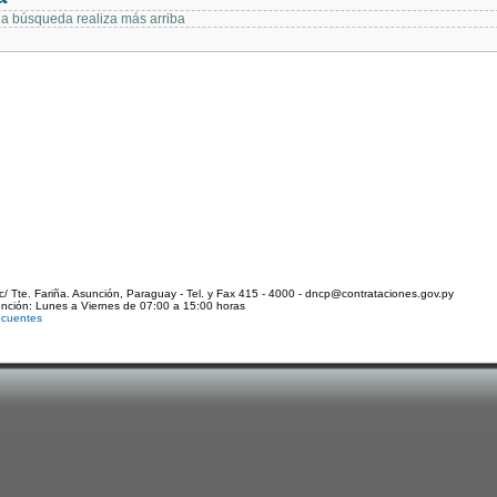
 la búsqueda realiza más arriba
c/ Tte. Fariña. Asunción, Paraguay - Tel. y Fax 415 - 4000 - dncp@contrataciones.gov.py
ención: Lunes a Viernes de 07:00 a 15:00 horas
ecuentes