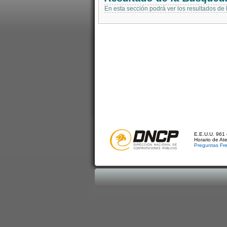
En esta sección podrá ver los resultados de
E.E.U.U. 961 
Horario de At
Preguntas Fr