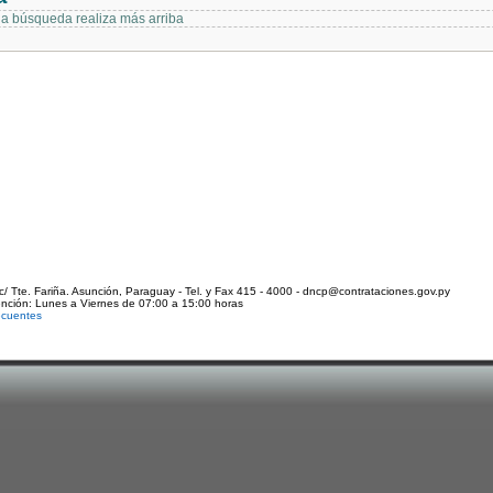
 la búsqueda realiza más arriba
c/ Tte. Fariña. Asunción, Paraguay - Tel. y Fax 415 - 4000 - dncp@contrataciones.gov.py
ención: Lunes a Viernes de 07:00 a 15:00 horas
ecuentes