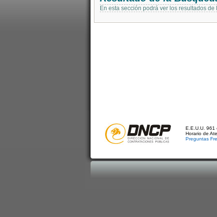
En esta sección podrá ver los resultados de
E.E.U.U. 961 
Horario de At
Preguntas Fr