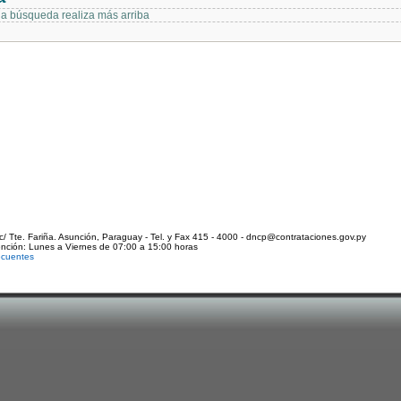
 la búsqueda realiza más arriba
c/ Tte. Fariña. Asunción, Paraguay - Tel. y Fax 415 - 4000 - dncp@contrataciones.gov.py
ención: Lunes a Viernes de 07:00 a 15:00 horas
ecuentes