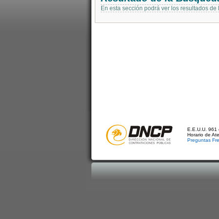
En esta sección podrá ver los resultados de
E.E.U.U. 961 
Horario de At
Preguntas Fr