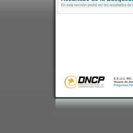
En esta sección podrá ver los resultados de
E.E.U.U. 961 
Horario de At
Preguntas Fr