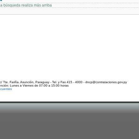
 la búsqueda realiza más arriba
c/ Tte. Fariña. Asunción, Paraguay - Tel. y Fax 415 - 4000 - dncp@contrataciones.gov.py
ención: Lunes a Viernes de 07:00 a 15:00 horas
ecuentes