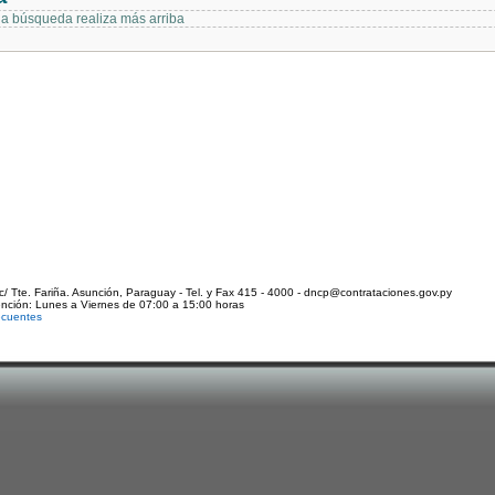
 la búsqueda realiza más arriba
c/ Tte. Fariña. Asunción, Paraguay - Tel. y Fax 415 - 4000 - dncp@contrataciones.gov.py
ención: Lunes a Viernes de 07:00 a 15:00 horas
ecuentes