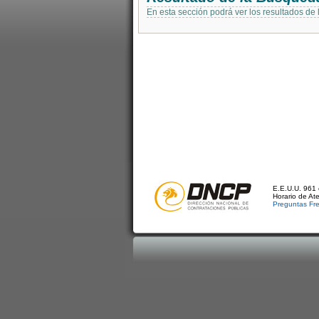
En esta sección podrá ver los resultados de
E.E.U.U. 961 
Horario de At
Preguntas Fr