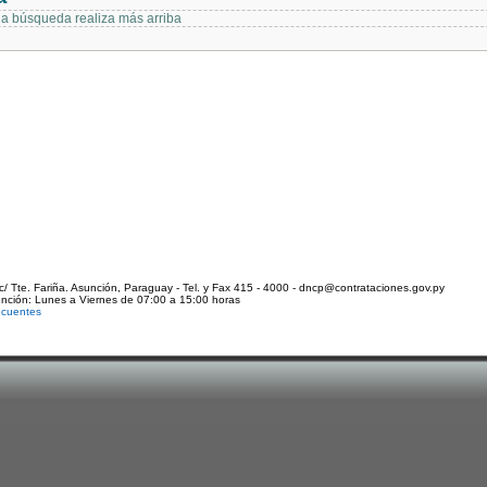
 la búsqueda realiza más arriba
c/ Tte. Fariña. Asunción, Paraguay - Tel. y Fax 415 - 4000 - dncp@contrataciones.gov.py
ención: Lunes a Viernes de 07:00 a 15:00 horas
ecuentes