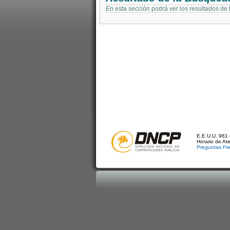
En esta sección podrá ver los resultados de
E.E.U.U. 961 
Horario de At
Preguntas Fr