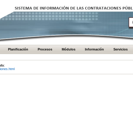
Planificación
Procesos
Módulos
Información
Servicios
lla:
iones.html