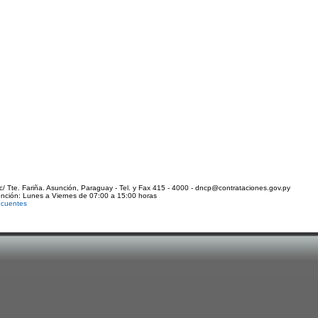
c/ Tte. Fariña. Asunción, Paraguay - Tel. y Fax 415 - 4000 - dncp@contrataciones.gov.py
ención: Lunes a Viernes de 07:00 a 15:00 horas
ecuentes