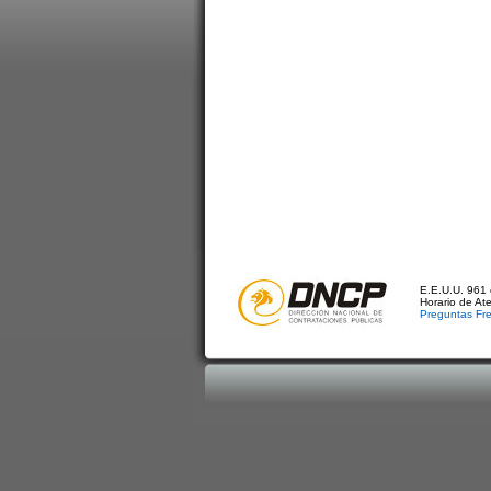
E.E.U.U. 961 
Horario de At
Preguntas Fr