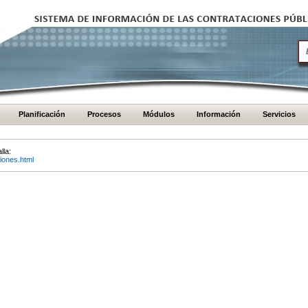
Planificación
Procesos
Módulos
Información
Servicios
lla:
iones.html