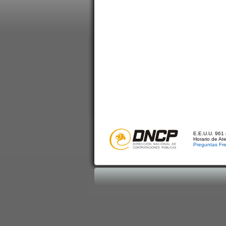
E.E.U.U. 961 
Horario de At
Preguntas Fr