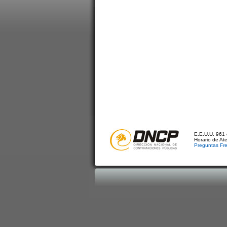
E.E.U.U. 961 
Horario de At
Preguntas Fr