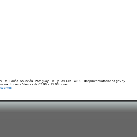
c/ Tte. Fariña. Asunción, Paraguay - Tel. y Fax 415 - 4000 - dncp@contrataciones.gov.py
ención: Lunes a Viernes de 07:00 a 15:00 horas
ecuentes