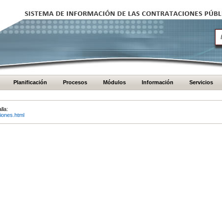
Planificación
Procesos
Módulos
Información
Servicios
lla:
iones.html