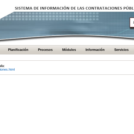
Planificación
Procesos
Módulos
Información
Servicios
lla:
iones.html