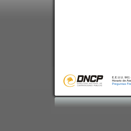
E.E.U.U. 961 
Horario de At
Preguntas Fr