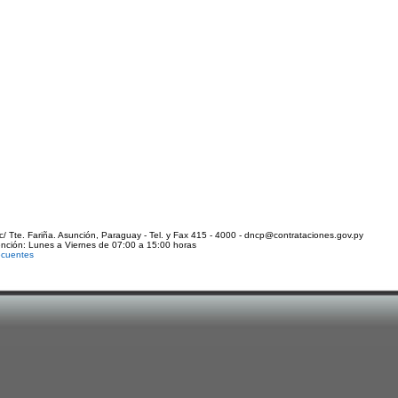
c/ Tte. Fariña. Asunción, Paraguay - Tel. y Fax 415 - 4000 - dncp@contrataciones.gov.py
ención: Lunes a Viernes de 07:00 a 15:00 horas
ecuentes