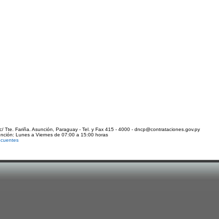
c/ Tte. Fariña. Asunción, Paraguay - Tel. y Fax 415 - 4000 - dncp@contrataciones.gov.py
ención: Lunes a Viernes de 07:00 a 15:00 horas
ecuentes