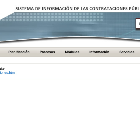
Planificación
Procesos
Módulos
Información
Servicios
lla:
iones.html