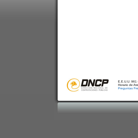
E.E.U.U. 961 
Horario de At
Preguntas Fr