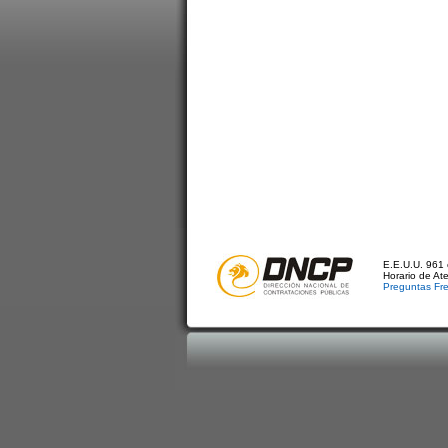
E.E.U.U. 961 
Horario de At
Preguntas Fr