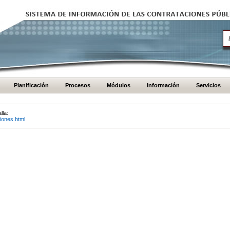
Planificación
Procesos
Módulos
Información
Servicios
lla:
iones.html