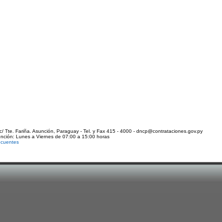
c/ Tte. Fariña. Asunción, Paraguay - Tel. y Fax 415 - 4000 - dncp@contrataciones.gov.py
ención: Lunes a Viernes de 07:00 a 15:00 horas
ecuentes