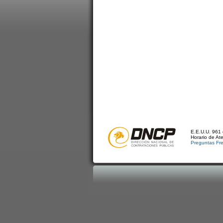
E.E.U.U. 961 
Horario de At
Preguntas Fr