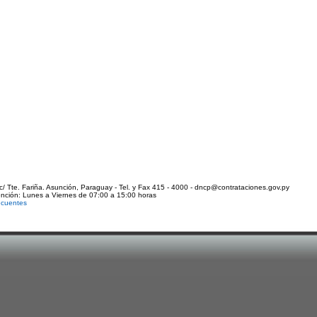
c/ Tte. Fariña. Asunción, Paraguay - Tel. y Fax 415 - 4000 - dncp@contrataciones.gov.py
ención: Lunes a Viernes de 07:00 a 15:00 horas
ecuentes