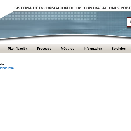
Planificación
Procesos
Módulos
Información
Servicios
lla:
iones.html