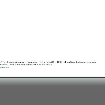
c/ Tte. Fariña. Asunción, Paraguay - Tel. y Fax 415 - 4000 - dncp@contrataciones.gov.py
ención: Lunes a Viernes de 07:00 a 15:00 horas
ecuentes