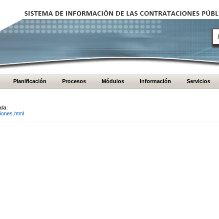
Planificación
Procesos
Módulos
Información
Servicios
lla:
iones.html