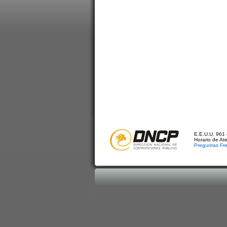
E.E.U.U. 961 
Horario de At
Preguntas Fr