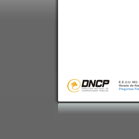
E.E.U.U. 961 
Horario de At
Preguntas Fr