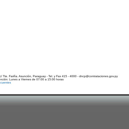
c/ Tte. Fariña. Asunción, Paraguay - Tel. y Fax 415 - 4000 - dncp@contrataciones.gov.py
ención: Lunes a Viernes de 07:00 a 15:00 horas
ecuentes