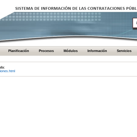
Planificación
Procesos
Módulos
Información
Servicios
lla:
iones.html