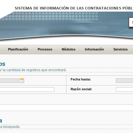
Planificación
Procesos
Módulos
Información
Servicios
os
ar la cantidad de registros que encontrará
Fecha hasta:
Razón social:
a
 la búsqueda