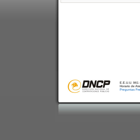
E.E.U.U. 961 
Horario de At
Preguntas Fr