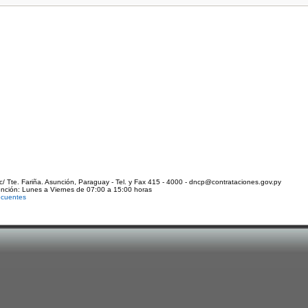
c/ Tte. Fariña. Asunción, Paraguay - Tel. y Fax 415 - 4000 - dncp@contrataciones.gov.py
ención: Lunes a Viernes de 07:00 a 15:00 horas
ecuentes