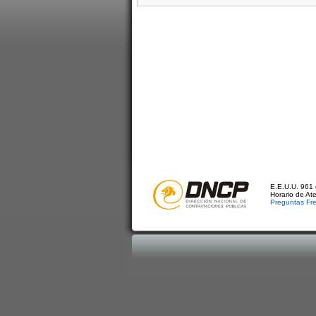
E.E.U.U. 961 
Horario de At
Preguntas Fr