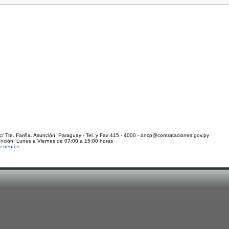
c/ Tte. Fariña. Asunción, Paraguay - Tel. y Fax 415 - 4000 - dncp@contrataciones.gov.py
ención: Lunes a Viernes de 07:00 a 15:00 horas
ecuentes