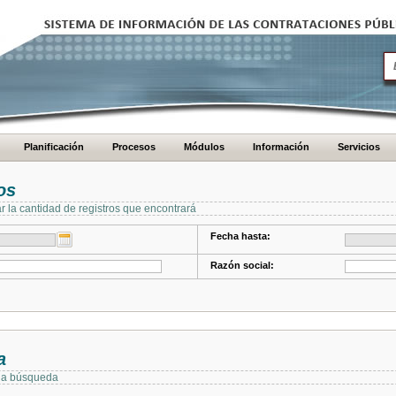
Planificación
Procesos
Módulos
Información
Servicios
os
ar la cantidad de registros que encontrará
Fecha hasta:
Razón social:
a
 la búsqueda