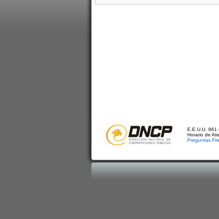
E.E.U.U. 961 
Horario de At
Preguntas Fr