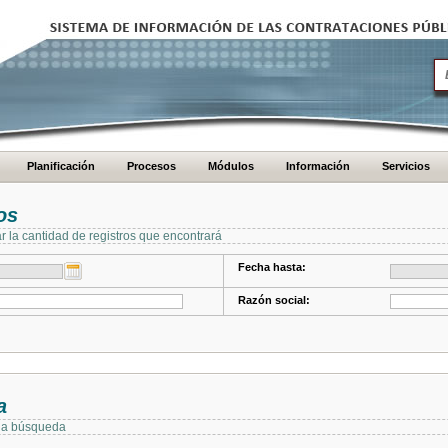
Planificación
Procesos
Módulos
Información
Servicios
os
ar la cantidad de registros que encontrará
Fecha hasta:
Razón social:
a
 la búsqueda