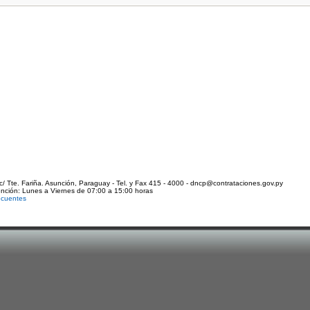
c/ Tte. Fariña. Asunción, Paraguay - Tel. y Fax 415 - 4000 - dncp@contrataciones.gov.py
ención: Lunes a Viernes de 07:00 a 15:00 horas
ecuentes