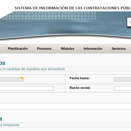
Planificación
Procesos
Módulos
Información
Servicios
os
ar la cantidad de registros que encontrará
Fecha hasta:
Razón social:
a
 la búsqueda