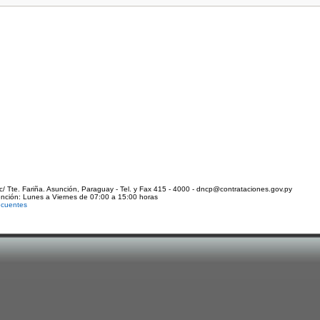
c/ Tte. Fariña. Asunción, Paraguay - Tel. y Fax 415 - 4000 - dncp@contrataciones.gov.py
ención: Lunes a Viernes de 07:00 a 15:00 horas
ecuentes