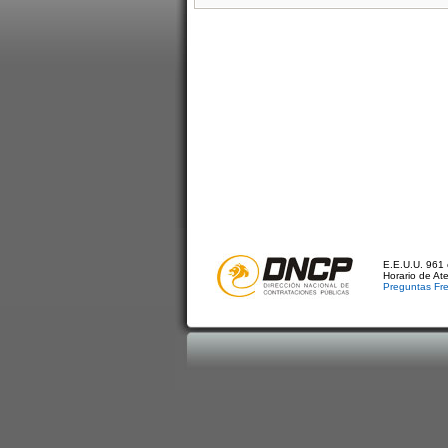
E.E.U.U. 961 
Horario de At
Preguntas Fr