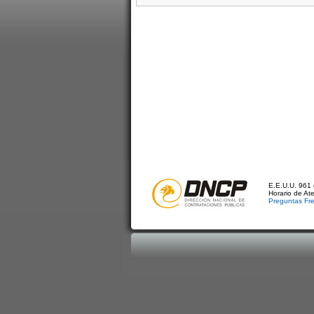
E.E.U.U. 961 
Horario de At
Preguntas Fr