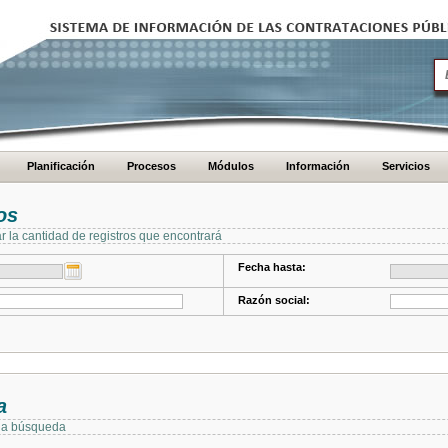
Planificación
Procesos
Módulos
Información
Servicios
os
ar la cantidad de registros que encontrará
Fecha hasta:
Razón social:
a
 la búsqueda