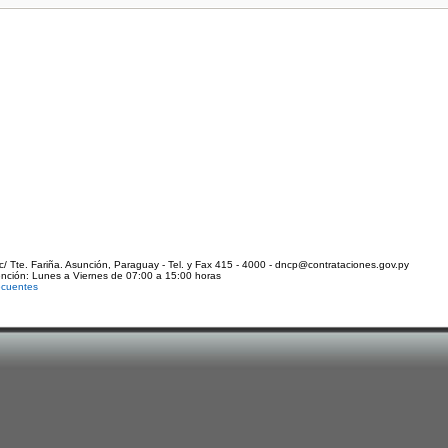
c/ Tte. Fariña. Asunción, Paraguay - Tel. y Fax 415 - 4000 - dncp@contrataciones.gov.py
ención: Lunes a Viernes de 07:00 a 15:00 horas
ecuentes