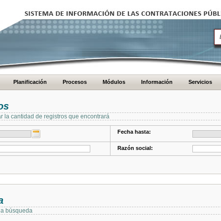
Planificación
Procesos
Módulos
Información
Servicios
os
ar la cantidad de registros que encontrará
Fecha hasta:
Razón social:
a
 la búsqueda