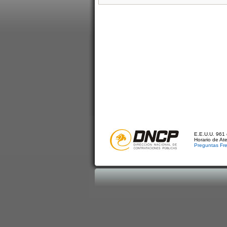
E.E.U.U. 961 
Horario de At
Preguntas Fr