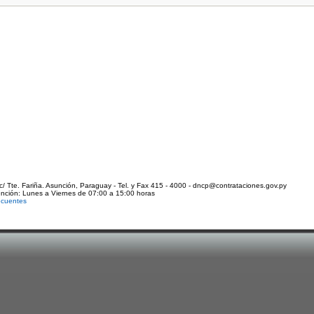
c/ Tte. Fariña. Asunción, Paraguay - Tel. y Fax 415 - 4000 - dncp@contrataciones.gov.py
ención: Lunes a Viernes de 07:00 a 15:00 horas
ecuentes