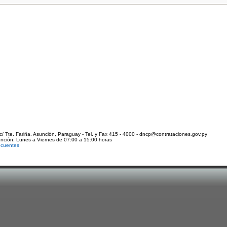
c/ Tte. Fariña. Asunción, Paraguay - Tel. y Fax 415 - 4000 - dncp@contrataciones.gov.py
ención: Lunes a Viernes de 07:00 a 15:00 horas
ecuentes