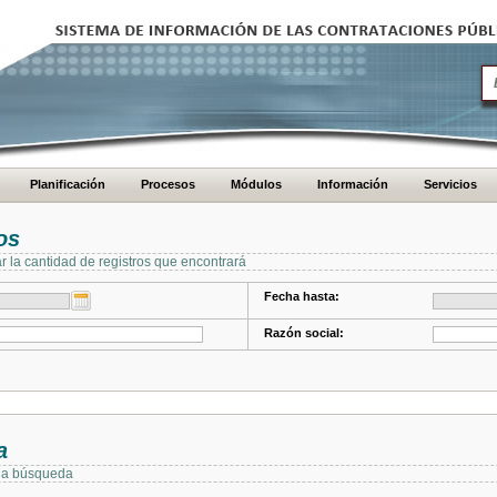
Planificación
Procesos
Módulos
Información
Servicios
os
ar la cantidad de registros que encontrará
Fecha hasta:
Razón social:
a
 la búsqueda