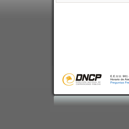
E.E.U.U. 961 
Horario de At
Preguntas Fr